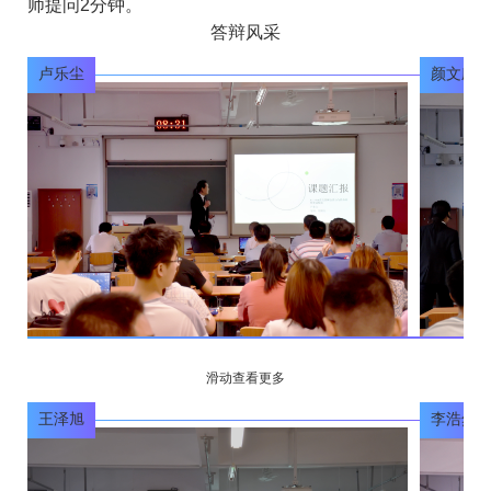
师提问2分钟。
答辩风采
卢乐尘
颜文欣
滑动查看更多
王泽旭
李浩然