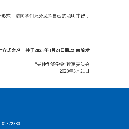
拘于形式，请同学们充分发挥自己的聪明才智，
”方式命名
，
并于
202
3
年
3
月
24
日
晚2
2
:00
前发
“吴仲华奖学金”评定委员会
20
2
3
年
3
月
21
日
61772383