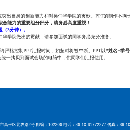
点突出
自身的创新能力和对吴仲华学院的贡献。
PPT的制作不
综合能力的重要组分部分，请务必高度重
视！
题（
3
分钟）。
仲华学院做出的贡献，请参加面试的同学务必充分准备
。
，
请严格
控制PPT
汇报
时间，如超时将被中断
。
PPT
以
“姓名
+学号
会
统一拷贝到面试会场的电脑中
，供同学们汇报使用
。
平区北农路2号 邮编：102206 电话：86-10-61772277 传真：86-10-