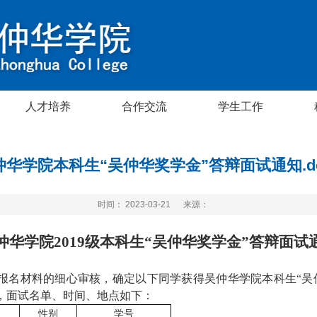
人才培养
合作交流
学生工作
仲华学院本科生“吴仲华奖学金”答辩面试通知.do
时间： 2023-03-21
来源：
仲华学院
2
01
9
级
本科生“吴仲华奖学金”
答辩
面试
报名材料的细心审核，确定以下同学获得
吴仲华学院本科生“吴
，
面试
名单
、时间、地点
如下：
性
别
学
号