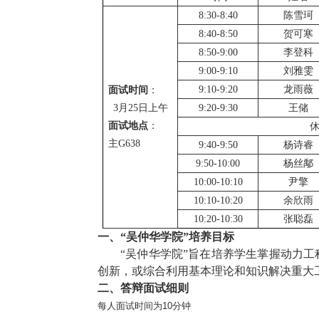
8
:
3
0-
8
:
4
0
陈雪珂
8
:
4
0
-
8
:
5
0
贺可寒
8
:
5
0
-
9
:
0
0
李登科
9
:
0
0
-
9
:
1
0
刘雅雯
9:1
0
-
9:2
0
龙雨薇
面试时间
：
3
月
25
日
上午
9:2
0
-
9:3
0
王储
面试地点
：
主
G
638
9
:
4
0
-
9
:
5
0
杨诗睿
9:50
-
10
:
00
杨丝鄅
10
:
00
-
10
:
10
尹擎
10
:
10
-
10
:
20
余欣雨
10
:
20-10
:
30
张聪磊
一、“吴仲华学院”培养目标
“吴仲华学院”旨在培养学生掌握动力工
创新，或综合利用基本理论和知识解决重大
二、答辩
面试细则
每人面试时间为10分钟