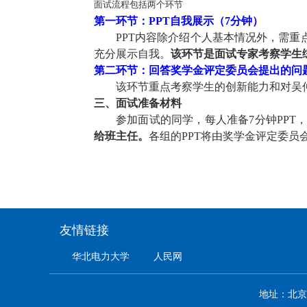
面试流程包括两个环节
第一环节：PPT自我展示
（
7
分钟）
P
PT
内容
除介绍个人基本情况外，需重
充分展示自我。
该环节是面试专家考察学生
第二环节：回答奖学金评定委员会
提出的问
该环节重点考察学生
的
创新能力和对吴
三、面试准备材料
参加面试的同学，每人准备
7
分钟PPT
给班主任
。
各组的P
PT
将由奖学金
评定委员
友情链接
华北电力大学
人民网
地址：北京市昌