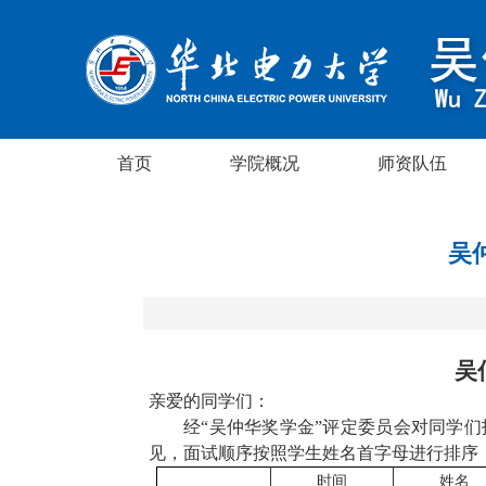
首页
学院概况
师资队伍
吴
吴
亲爱的同学们：
经“吴仲华奖学金
”
评定委员会
对同学们
见，面试顺序按照学生姓名首字母
进行
排序
时
间
姓
名