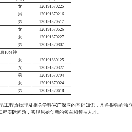
女
120191370225
男
120191370216
男
120191370517
女
120191370626
女
120191370227
男
120191370807
休息
1
0
分钟
女
120191330125
女
120191370327
男
120191370704
女
120191370924
男
120191370618
程
/
工程热物理及相关学科宽广深厚的基础知识，具备很强的独
工程实际问题，实现原始创新的领军和领袖人才。