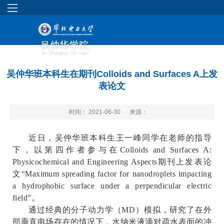
吴仲华班本科生在期刊Colloids and Surfaces A上发
表论文
时间： 2021-06-30
来源：
近日，吴仲华班本科生
王一峰
同学在
老师的指导
下，
以第四作者
参与
在
Colloids and Surfaces A:
Physicochemical and Engineering Aspects
期刊上发表论
文
“
Maximum spreading factor for nanodroplets impacting
a hydrophobic surface under a perpendicular electric
field
”
。
通过经典的分子动力学（
MD
）模拟，研究了在外
部垂直电场存在的情况下，水纳米液滴对疏水表面的冲