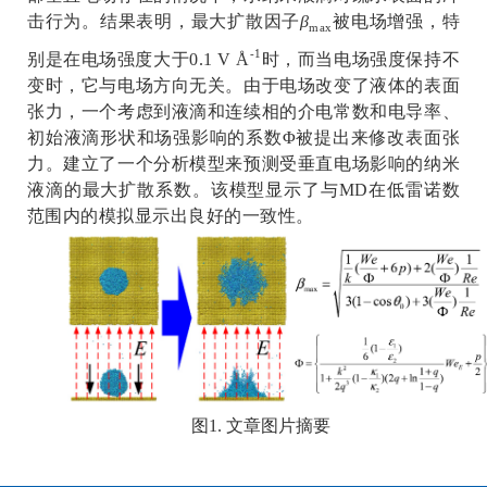
击行为。结果表明，最大扩散因子
β
被电场增强，特
max
-1
别是在电场强度大于
0.1 V Å
时，而当电场强度保持不
变时，它与电场方向无关。由于电场改变了液体的表面
张力，一个考虑到液滴和连续相的介电常数和电导率、
初始液滴形状和场强影响的系数
Φ
被提出来修改表面张
力。建立了一个分析模型来预测受垂直电场影响的纳米
液滴的最大扩散系数。该模型显示了与
MD
在低雷诺数
范围内的模拟显示出良好的一致性。
图
1.
文章图片摘要