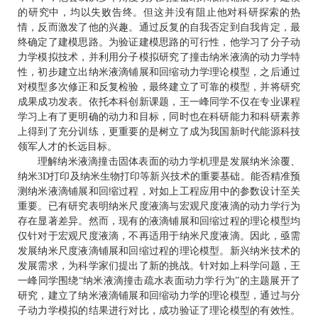
的研究中，均以失败告终。但这并
没有
阻止他对科研探索的热
情，反而
激发了他的兴趣
。通过
反复的自我否定到自我肯定，最
终确定了建模思路。为验证建模思路的可行性，他学习了
分子动
力学模拟
技术，并利用分子模拟研究了
撞击
纳米
液滴
的动力学特
性，
初步
建立出纳米
液滴铺展和回缩动力学理论模型，之后通过
对模型
多次
修正和反复检验，最终建立了可靠的模型，并将
研究
成果成功发表。
依托本科创新课题，
王一峰同学
不仅在专业课程
学习上有了更明确的动力和目标，
同时也
在
科研能力和科研素养
上得到了
充分训练，
更重要的是树立了成
为
我国新时代能源
科技
领军人才
的长远目标
。
理解纳米液滴撞击固体表面的动力学
机理
是发展
纳米
涂覆
、
纳米3D打印
及
纳米
生物打印
等新兴技术
的重要基础
。能否精准预
测
纳米
液滴铺展和回缩过程
，
对
如上
工程
应用
中的
参数设计至关
重要。
已有研究表明纳米尺度液滴与宏观尺度液滴的
动力学行为
存在显著差异
。然而，
现有
的
液滴
铺展和回缩过程的理论模型
均
仅针对于宏观尺度液滴，
不再适用于纳米尺度液滴
。
因此，
亟需
发展
纳米尺度液滴
铺展和回缩过程的理论模型
。
新兴纳米技术的
发展需求，
为科学家们提出了
新的挑战。
针对如上科学问题，
王
一峰同学
围绕
“
纳米液滴撞击疏水表面
动力学行为”
的
主题
展开
了
研究
，建立了纳米液滴铺展和回缩动力学的理论模型，
通过与
分
子动力学模拟的
结果进行对比
，
成功
验证了理论模型的有效性。