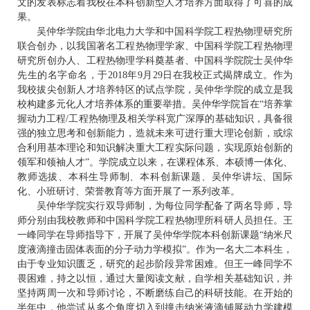
文的
发表
标志着
我校
在
本科
创新型人才培养方面取得了
可喜的
成
果。
吴仲华学院由华北电力大学和中国科学院工程热物理研究所
联合创办，以我国著名工程热物理学家、中国科学院工程热物理
研究所创办人、工程热物理学科奠基者、中国科学院院士吴仲华
先生的名字命名
，于2
018
年9月
29
日在我校正式揭牌成立
。
作为
我校
拔尖创新人才培养特区的试点学院
，
吴仲华
学院的成立是我
校
构建多元化人才培养体系
的重要举措
。
吴仲华学院旨在“
培养掌
握动力工程/工程热物理及相关学科宽广深厚的基础知识，具备很
强的独立思考和创新能力，造就未来可进行重大理论创新，或综
合利用基本理论和知识解决重大工程实际问题，实现原始创新的
领军和领袖人才
”。
学院成立
以
来，在课程体系、本硕博一体化、
教师选拔、本科生导师制、本科创新课题、吴仲华讲坛、国际
化、小班研讨、荣誉教育等方面开展了一系列改革。
吴仲华学院实行双导师制，为每位同学配备了两名导师，导
师分别由我校教师和中国科学院工程热物理所科研人员担任。
王
一峰同学
在导师指导下，开展了
吴仲华学院
本科
创新课题
“
纳米尺
度液滴撞击固体表面的分子动力学模拟
”
。
作为
一名大二本科生，
由于
专业知识匮乏，研究的起步阶段
异常
困难。
但王一峰同学不
畏困难，持之以恒，通过大量
阅读文献
，
自学相关基础知识，并
坚持两周一次和导师讨论，不断
磨练自己的科研技能
。
在开始的
半年
中
，他尝试从
多个
角度切入到撞击纳米液滴
铺展动力学建模