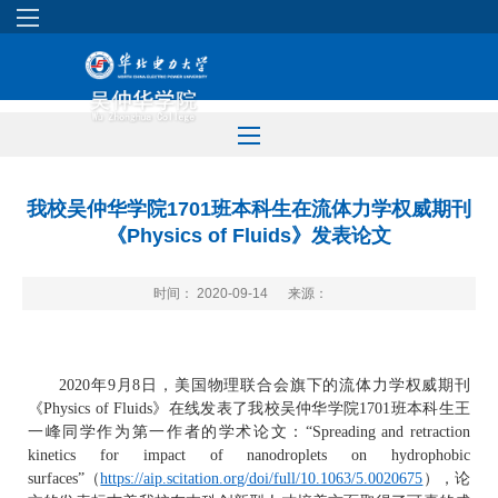
我校吴仲华学院1701班本科生在流体力学权威期刊
《Physics of Fluids》发表论文
时间： 2020-09-14
来源：
2020
年
9
月
8
日，美国物理联合会旗下
的
流体力学权威期刊
《Physics
of Fluids
》
在线
发表
了我校吴仲华学院1
701
班本科生王
一峰同学作为第一作者的学术论文：
“Spreading and retraction
kinetics for impact of nanodroplets on hydrophobic
surfaces”
（
https://aip.scitation.org/doi/full/10.1063/5.0020675
）
，论