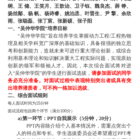
纲、王
储、王笑月、王歆诒、卫子钰、魏良杰、薛
铮、
扬丝鄅、杨
帆、杨诗睿、姚泊丞、叶晋生、尹 擎、余欣
雨、张聪磊、张丁宸、张新硕、张子阳
一、“吴仲华学院”培养目标
“吴仲华学院”旨在培养学生掌握动力工程
/
工程热物
理及相关学科宽广深厚的基础知识，具备很强的独立思
考和创新能力，造就未来可进行重大理论创新，或综合
利用基本理论和知识解决重大工程实际问题，实现原始
创新的领军和领袖人才。因此，本次综合面试将对进
入“吴仲华学院”的学生进行
面试
选拔，
请参加面试的同学
务必充分准备。
对面试过程中表现特别突出者或具有突
出培养潜质者，可不拘一格加以选拔
。
二、综合面试细则
每人面试时间为15分钟
面试流程包括两个环节（满分100分）
a)
第一环节：PPT自我展示（5分钟，20分）
P
PT
内容除介绍个人基本情况外，需重点突出个
人的特点和专长。学生选拔委员会还希望通过P
PT
考