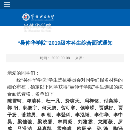
“吴仲华学院”2019级本科生综合面试通知
时间： 2020-09-08
来源：
亲爱的同学们：
经“吴仲华学院”学生选拔委员会对同学们报名材料的
细心审核，确定以下同学获得“吴仲华学院”学生选拔的综
合面试资格，名单如下：
陈雪轲、邓清科、杜一凡、费啸天、冯梓铭、付奕搏、
郭
阳、郭鹏宇、何天鹏、贺可寒、侯峥嵘、贾骐好、贾
子扬、菅婧男、李 朝、李登科、李泓韬、李伟华、李中
昊、梁佳璇、梁晓雯、林雨凝、刘雅雯、龙雨薇、罗
成、吕滑洁、马嘉凯、孟梓睿、欧阳光、孙 漪、陶涵