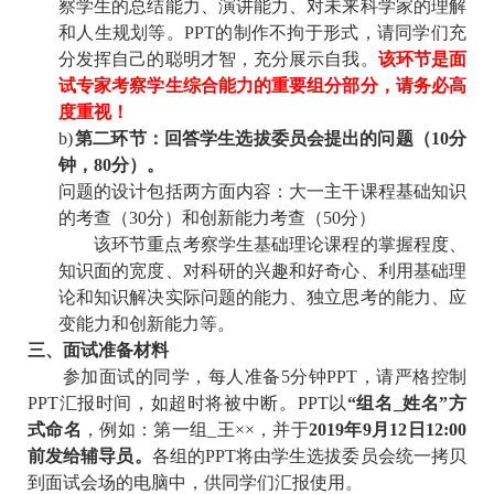
察学生的总结能力、演讲能力、对未来科学家的理解
和人生规划等。PPT的制作不拘于形式，请同学们充
分发挥自己的聪明才智，充分展示自我。
该环节是面
试专家考察学生综合能力的重要组分部分，请务必高
度重视！
b)
第二环节：回答学生选拔委员会提出的问题（1
0
分
钟，8
0
分）。
问题的设计包括两方面内容：大
一
主干课程基础知识
的考查（30分）和创新能力考查（50分）
该环节重点考察学生基础理论课程的掌握程度、
知识面的宽度、对科研的兴趣和好奇心、利用基础理
论和知识解决实际问题的能力、独立思考的能力、应
变能力和创新能力等。
三、面试准备材料
参加面试的同学，每人准备
5分钟PPT，
请严格
控制
PPT
汇报
时间，如超时将被中断
。
PPT
以
“组名_姓名”方
式命名
，例如：第一组_王××
，并于
201
9
年9月
1
2
日
12
:00
前发给辅导员。
各组的P
PT
将由学生选拔委员会统一拷贝
到面试会场的电脑中
，供同学们汇报使用
。