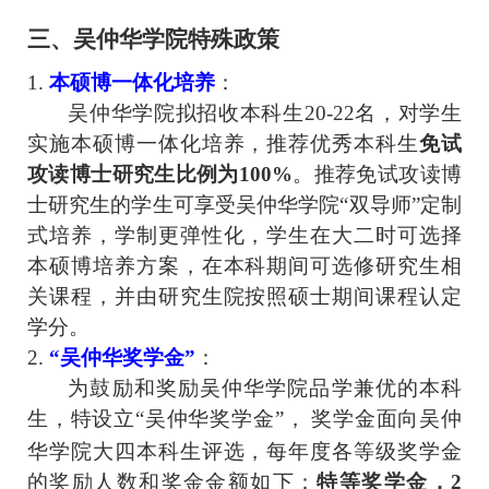
三
、
吴仲华学院特殊政策
1
.
本硕博一体化培养
：
吴仲华学院
拟招收本科生2
0
-
22
名，
对
学生
实施本硕博一体化培养，推荐优秀本科生
免试
攻读博士研究生比例为100%
。推荐免试攻读博
士研究生的学生可享受吴仲华学院“双导师”定制
式培养，学制更弹性化，学生在大二时可选择
本硕博培养方案，在本科期间可选修研究生相
关课程，并由研究生院按照硕士期间课程认定
学分。
2
.
“吴仲华奖学金”
：
为鼓励和奖励吴仲华学院品学兼优的本科
生，特设立“吴仲华奖学金”
，
奖学金面向吴仲
华学院大四本科生评选，每年度各等级奖学金
的奖励人数和奖金金额如下：
特等奖学金
，
2