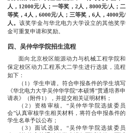
人，12
000元/人；一等奖，
2人，8
000元/人；二
等奖，
4人，6
000元/人；三等奖，
6人，4
000元/
人。
该
奖学金与华北电力大学设立的其他奖学
金可重复申请和奖励。
四、
吴仲华学院招生流程
面向北京校区能源动力与机械工程学院和
保定校区动力工程系大二学生进行选拔
，流程
如下
：
（
1
）学生申请。符合申报条件的学生填写
《
华北电力大学吴仲华学院
“本硕博”贯通培养
申
请表
》（附件
1
）
，并提交相关证明材料；
（
2
）
资格审核
。“吴仲华学院选拔
委员
会
”认真审核学生相关材料，将符合申报条件的
学生名单予以公布；
（
3
）面试选拔。“吴仲华学院
选拔
委员