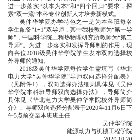
进一步落实“以本为本”和“四个回归”要求，探
索“双一流”本科专业创新人才培养新模式。
吴仲华学院办学特色之一是为本科班每名
学生配备“1+1”双导师，其中我校教师为“第一导
师”，中国科学院工程热物理研究所教师为“第二
导师”。为进一步落实和发挥
导师制的作用，现
向
各位201
8
级吴仲华学院学生发布双向选择校
外导师的通知
。
201
8
级吴仲华学院每位学生需填写《华北
电力大学“吴仲华学院”导师双向选择分配表》
（见附件1），双向选择办法细则具体见《吴仲
华学院本科班导师双向选择办法》，导师简介
具体见《华北电力大学吴仲华学院
校外
导师简
介》。导师双向选择分配表于
20
20
年
1
1
月
6
日
下
午
5
点前
交至
本班班主任。
吴仲华学院
能源动力与机械工程学院
20
20
.1
0
.
2
0